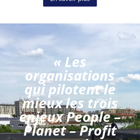
« Les
organisations
qui pilotent le
mieux les trois
enjeux People –
Planet – Profit