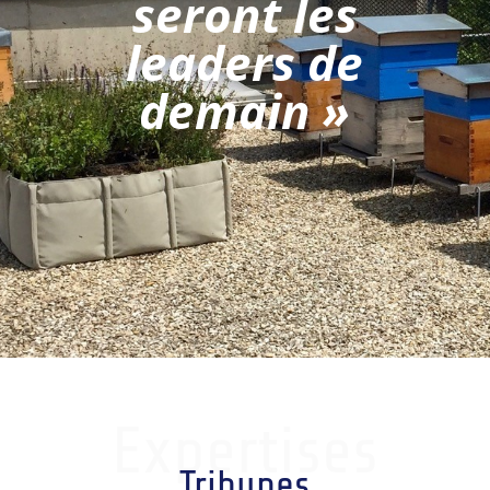
seront les
leaders de
demain »
Expertises
Tribunes